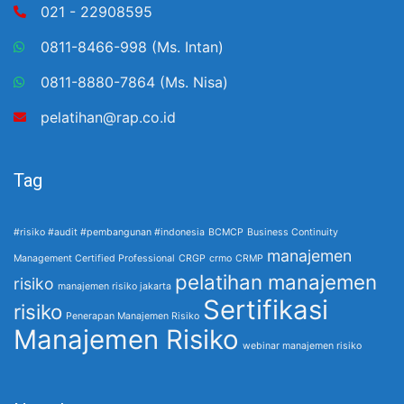
021 - 22908595
0811-8466-998 (Ms. Intan)
0811-8880-7864 (Ms. Nisa)
pelatihan@rap.co.id
Tag
#risiko #audit #pembangunan #indonesia
BCMCP
Business Continuity
manajemen
Management Certified Professional
CRGP
crmo
CRMP
pelatihan manajemen
risiko
manajemen risiko jakarta
Sertifikasi
risiko
Penerapan Manajemen Risiko
Manajemen Risiko
webinar manajemen risiko