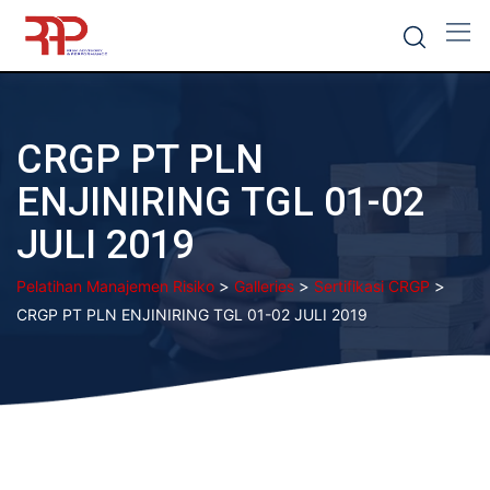
Skip
to
content
CRGP PT PLN
ENJINIRING TGL 01-02
JULI 2019
>
>
>
Pelatihan Manajemen Risiko
Galleries
Sertifikasi CRGP
CRGP PT PLN ENJINIRING TGL 01-02 JULI 2019