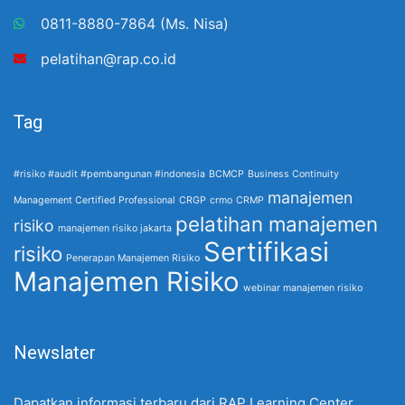
0811-8880-7864 (Ms. Nisa)
pelatihan@rap.co.id
Tag
#risiko #audit #pembangunan #indonesia
BCMCP
Business Continuity
manajemen
Management Certified Professional
CRGP
crmo
CRMP
pelatihan manajemen
risiko
manajemen risiko jakarta
Sertifikasi
risiko
Penerapan Manajemen Risiko
Manajemen Risiko
webinar manajemen risiko
Newslater
Dapatkan informasi terbaru dari RAP Learning Center