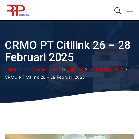
Skip
to
content
CRMO PT Citilink 26 – 28
Februari 2025
>
>
>
Pelatihan Manajemen Risiko
Galleries
Sertifikasi CRMO
CRMO PT Citilink 26 – 28 Februari 2025