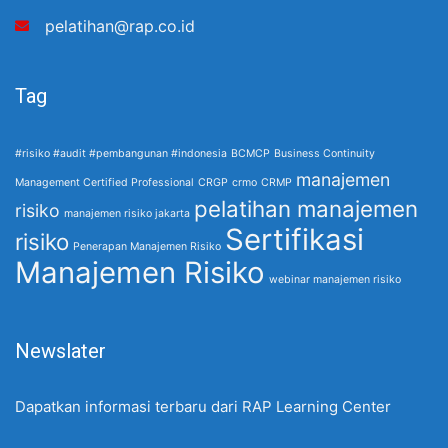
pelatihan@rap.co.id
Tag
#risiko #audit #pembangunan #indonesia
BCMCP
Business Continuity
manajemen
Management Certified Professional
CRGP
crmo
CRMP
pelatihan manajemen
risiko
manajemen risiko jakarta
Sertifikasi
risiko
Penerapan Manajemen Risiko
Manajemen Risiko
webinar manajemen risiko
Newslater
Dapatkan informasi terbaru dari RAP Learning Center