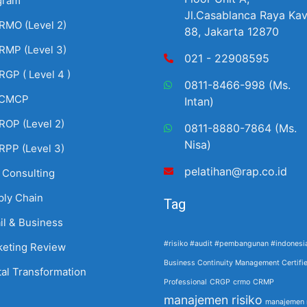
gram
Jl.Casablanca Raya Kav
RMO (Level 2)
88, Jakarta 12870
RMP (Level 3)
021 - 22908595
RGP ( Level 4 )
0811-8466-998 (Ms.
CMCP
Intan)
ROP (Level 2)
0811-8880-7864 (Ms.
Nisa)
RPP (Level 3)
pelatihan@rap.co.id
 Consulting
ply Chain
Tag
il & Business
#risiko #audit #pembangunan #indonesi
keting Review
Business Continuity Management Certifi
tal Transformation
Professional
CRGP
crmo
CRMP
manajemen risiko
manajemen r