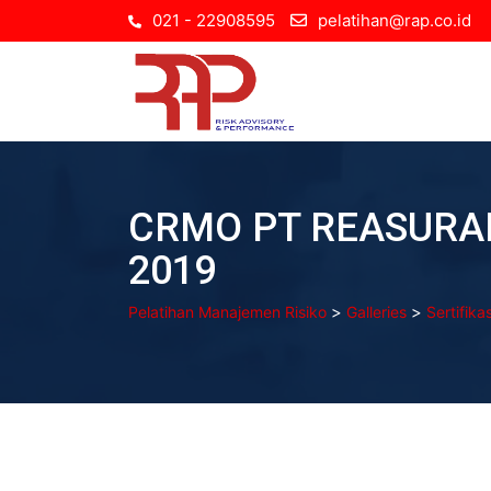
Skip
021 - 22908595
pelatihan@rap.co.id
to
content
CRMO PT REASURAN
2019
>
>
Pelatihan Manajemen Risiko
Galleries
Sertifik