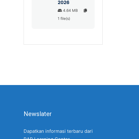
2026
4.64 MB
1 file(s)
Newslater
Dapatkan informasi terbaru dari