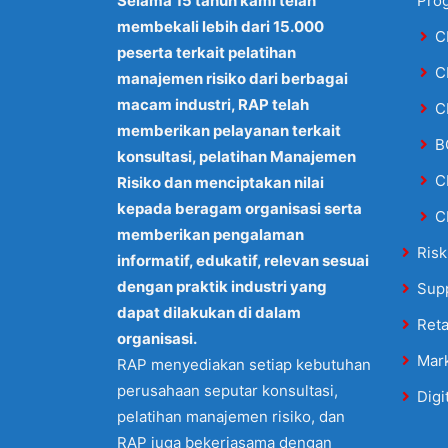
Selama 15 tahun kami telah
Pro
membekali lebih dari 15.000
C
peserta terkait pelatihan
C
manajemen risiko dari berbagai
macam industri, RAP telah
C
memberikan pelayanan terkait
B
konsultasi, pelatihan Manajemen
C
Risiko dan menciptakan nilai
kepada beragam organisasi serta
C
memberikan pengalaman
Risk
informatif, edukatif, relevan sesuai
dengan praktik industri yang
Sup
dapat dilakukan di dalam
Reta
organisasi.
Mar
RAP menyediakan setiap kebutuhan
perusahaan seputar konsultasi,
Digi
pelatihan manajemen risiko, dan
RAP juga bekerjasama dengan