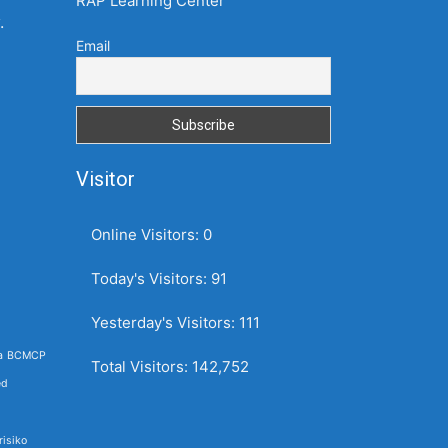
RAP Learning Center
.
Email
Visitor
Online Visitors:
0
Today's Visitors:
91
Yesterday's Visitors:
111
a
BCMCP
Total Visitors:
142,752
ed
isiko