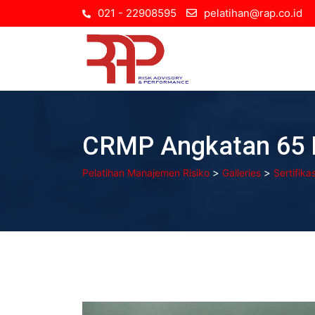
Skip
021 - 22908595
pelatihan@rap.co.id
to
content
CRMP Angkatan 65 
>
>
Pelatihan Manajemen Risiko
Galleries
Sertifik