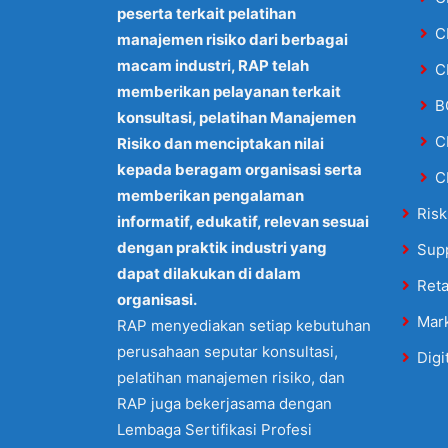
peserta terkait pelatihan
C
manajemen risiko dari berbagai
macam industri, RAP telah
C
memberikan pelayanan terkait
B
konsultasi, pelatihan Manajemen
C
Risiko dan menciptakan nilai
kepada beragam organisasi serta
C
memberikan pengalaman
Risk
informatif, edukatif, relevan sesuai
dengan praktik industri yang
Sup
dapat dilakukan di dalam
Reta
organisasi.
Mar
RAP menyediakan setiap kebutuhan
perusahaan seputar konsultasi,
Digi
pelatihan manajemen risiko, dan
RAP juga bekerjasama dengan
Lembaga Sertifikasi Profesi