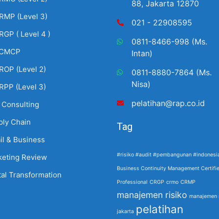
88, Jakarta 12870
RMP (Level 3)
021 - 22908595
RGP ( Level 4 )
0811-8466-998 (Ms.
CMCP
Intan)
ROP (Level 2)
0811-8880-7864 (Ms.
Nisa)
RPP (Level 3)
pelatihan@rap.co.id
 Consulting
ply Chain
Tag
il & Business
#risiko #audit #pembangunan #indonesi
keting Review
Business Continuity Management Certifi
tal Transformation
Professional
CRGP
crmo
CRMP
manajemen risiko
manajemen r
pelatihan
jakarta