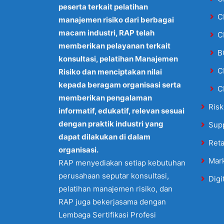
peserta terkait pelatihan
C
manajemen risiko dari berbagai
macam industri, RAP telah
C
memberikan pelayanan terkait
B
konsultasi, pelatihan Manajemen
C
Risiko dan menciptakan nilai
kepada beragam organisasi serta
C
memberikan pengalaman
Risk
informatif, edukatif, relevan sesuai
dengan praktik industri yang
Sup
dapat dilakukan di dalam
Reta
organisasi.
Mar
RAP menyediakan setiap kebutuhan
perusahaan seputar konsultasi,
Digi
pelatihan manajemen risiko, dan
RAP juga bekerjasama dengan
Lembaga Sertifikasi Profesi