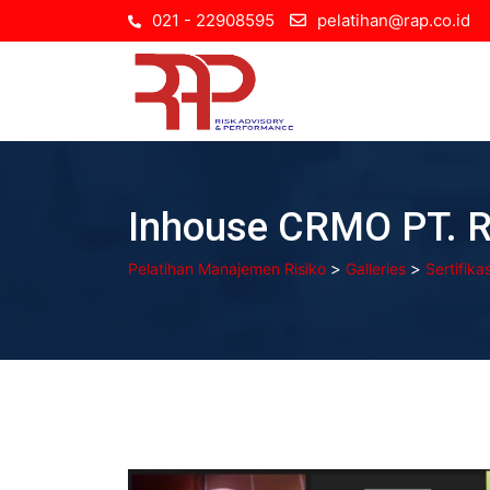
Skip
021 - 22908595
pelatihan@rap.co.id
to
content
Inhouse CRMO PT. RE
>
>
Pelatihan Manajemen Risiko
Galleries
Sertifik