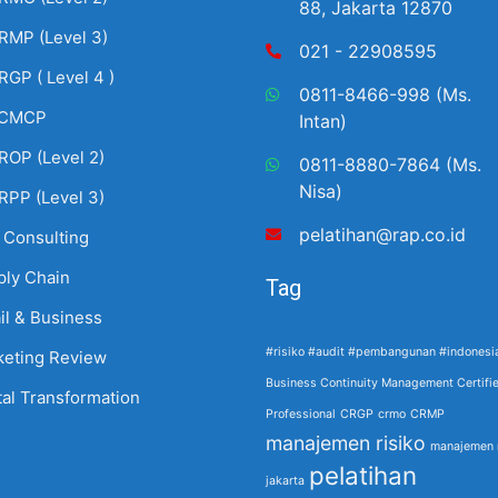
88, Jakarta 12870
RMP (Level 3)
021 - 22908595
RGP ( Level 4 )
0811-8466-998 (Ms.
CMCP
Intan)
ROP (Level 2)
0811-8880-7864 (Ms.
Nisa)
RPP (Level 3)
pelatihan@rap.co.id
 Consulting
ply Chain
Tag
il & Business
#risiko #audit #pembangunan #indonesi
keting Review
Business Continuity Management Certifi
tal Transformation
Professional
CRGP
crmo
CRMP
manajemen risiko
manajemen r
pelatihan
jakarta