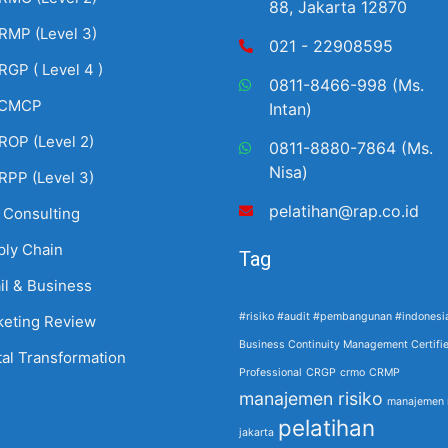
88, Jakarta 12870
RMP (Level 3)
021 - 22908595
RGP ( Level 4 )
0811-8466-998 (Ms.
CMCP
Intan)
ROP (Level 2)
0811-8880-7864 (Ms.
Nisa)
RPP (Level 3)
pelatihan@rap.co.id
 Consulting
ply Chain
Tag
il & Business
#risiko #audit #pembangunan #indonesi
keting Review
Business Continuity Management Certifi
tal Transformation
Professional
CRGP
crmo
CRMP
manajemen risiko
manajemen r
pelatihan
jakarta