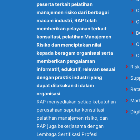
peserta terkait pelatihan
C
manajemen risiko dari berbagai
macam industri, RAP telah
C
memberikan pelayanan terkait
B
konsultasi, pelatihan Manajemen
C
Risiko dan menciptakan nilai
kepada beragam organisasi serta
C
memberikan pengalaman
Risk
informatif, edukatif, relevan sesuai
dengan praktik industri yang
Sup
dapat dilakukan di dalam
Reta
organisasi.
Mar
RAP menyediakan setiap kebutuhan
perusahaan seputar konsultasi,
Digi
pelatihan manajemen risiko, dan
RAP juga bekerjasama dengan
Lembaga Sertifikasi Profesi