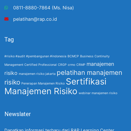
0811-8880-7864 (Ms. Nisa)
pelatihan@rap.co.id
Tag
#risiko #audit #pembangunan #indonesia
BCMCP
Business Continuity
manajemen
Management Certified Professional
CRGP
crmo
CRMP
pelatihan manajemen
risiko
manajemen risiko jakarta
Sertifikasi
risiko
Penerapan Manajemen Risiko
Manajemen Risiko
webinar manajemen risiko
Newslater
Dapatkan informasi terbaru dari RAP Learning Center