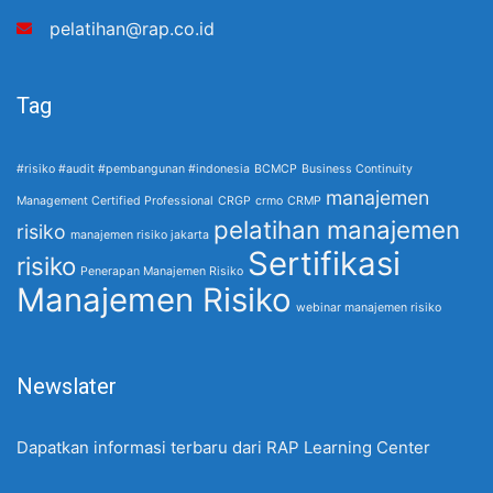
pelatihan@rap.co.id
Tag
#risiko #audit #pembangunan #indonesia
BCMCP
Business Continuity
manajemen
Management Certified Professional
CRGP
crmo
CRMP
pelatihan manajemen
risiko
manajemen risiko jakarta
Sertifikasi
risiko
Penerapan Manajemen Risiko
Manajemen Risiko
webinar manajemen risiko
Newslater
Dapatkan informasi terbaru dari RAP Learning Center