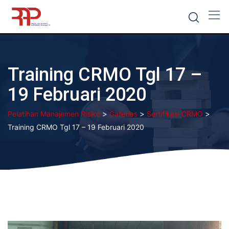
Skip
to
content
Training CRMO Tgl 17 –
19 Februari 2020
>
>
>
Pelatihan Manajemen Risiko
Galleries
Sertifikasi CRMO
Training CRMO Tgl 17 – 19 Februari 2020