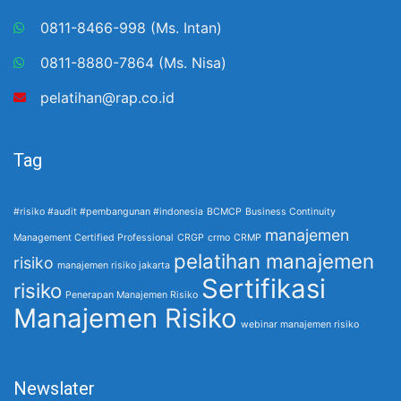
0811-8466-998 (Ms. Intan)
0811-8880-7864 (Ms. Nisa)
pelatihan@rap.co.id
Tag
#risiko #audit #pembangunan #indonesia
BCMCP
Business Continuity
manajemen
Management Certified Professional
CRGP
crmo
CRMP
pelatihan manajemen
risiko
manajemen risiko jakarta
Sertifikasi
risiko
Penerapan Manajemen Risiko
Manajemen Risiko
webinar manajemen risiko
Newslater