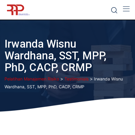
Skip
to
content
Irwanda Wisnu
Wardhana, SST, MPP,
PhD, CACP, CRMP
>
>
Pelatihan Manajemen Risiko
Testimonials
Irwanda Wisnu
Wardhana, SST, MPP, PhD, CACP, CRMP