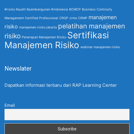
#risiko #audit #pembangunan #indonesia
BCMCP
Business Continuity
manajemen
Management Certified Professional
CRGP
crmo
CRMP
pelatihan manajemen
risiko
manajemen risiko jakarta
Sertifikasi
risiko
Penerapan Manajemen Risiko
Manajemen Risiko
webinar manajemen risiko
Newslater
Dapatkan informasi terbaru dari RAP Learning Center
Email