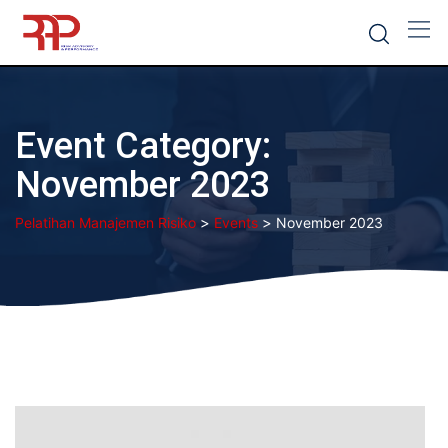
Skip
to
content
Event Category:
November 2023
>
>
Pelatihan Manajemen Risiko
Events
November 2023