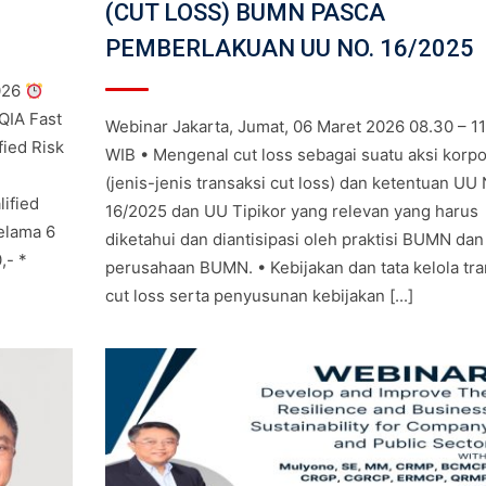
(CUT LOSS) BUMN PASCA
PEMBERLAKUAN UU NO. 16/2025
026
 QIA Fast
Webinar Jakarta, Jumat, 06 Maret 2026 08.30 – 11
ied Risk
WIB • Mengenal cut loss sebagai suatu aksi korpo
(jenis-jenis transaksi cut loss) dan ketentuan UU 
lified
16/2025 dan UU Tipikor yang relevan yang harus
selama 6
diketahui dan diantisipasi oleh praktisi BUMN dan
,- *
perusahaan BUMN. • Kebijakan dan tata kelola tra
cut loss serta penyusunan kebijakan [...]