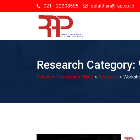
Skip
021 - 22908595
pelatihan@rap.co.id
to
content
Research Category:
>
>
Pelatihan Manajemen Risiko
Research
Worksh