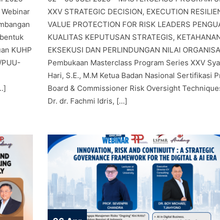
 Webinar
XXV STRATEGIC DECISION, EXECUTION RESILIE
embangan
VALUE PROTECTION FOR RISK LEADERS PENGU
 bentuk
KUALITAS KEPUTUSAN STRATEGIS, KETAHANA
kuan KUHP
EKSEKUSI DAN PERLINDUNGAN NILAI ORGANISA
8/PUU-
Pembukaan Masterclass Program Series XXV Sy
Hari, S.E., M.M Ketua Badan Nasional Sertifikasi P
…]
Board & Commissioner Risk Oversight Techniques
Dr. dr. Fachmi Idris, […]