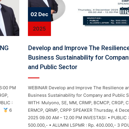
02 Dec
2025
ING
Develop and Improve The Resilienc
Business Sustainability for Compan
and Public Sector
6:00 PM
WEBINAR Develop and Improve The Resilience a
RGP,
Business Sustainability for Company and Public S
BLIC :
WITH: Mulyono, SE, MM, CRMP, BCMCP, CRGP, 
,-
6
ERMCP, QRMP, CRPP SPEAKER Thursday, 4 Dec
2025 09.00 AM – 12.00 PM INVESTASI: • PUBLIC :
500.000,- • ALUMNI LSPMR : Rp. 400.000,- 3 PD