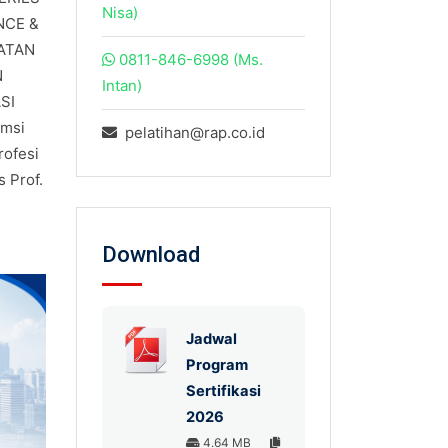
Nisa)
NCE &
ATAN
0811-846-6998 (Ms.
N
Intan)
SI
amsi
pelatihan@rap.co.id
rofesi
 Prof.
Download
Jadwal
Program
Sertifikasi
2026
4.64 MB