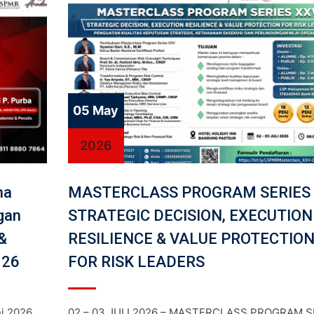
05 May
2026
na
MASTERCLASS PROGRAM SERIES
gan
STRATEGIC DECISION, EXECUTION
&
RESILIENCE & VALUE PROTECTIO
026
FOR RISK LEADERS
ni 2026
02 – 03 JULI 2026 – MASTERCLASS PROGRAM S