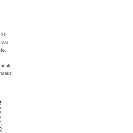
.30
rasi
No.
 anak
nsaksi