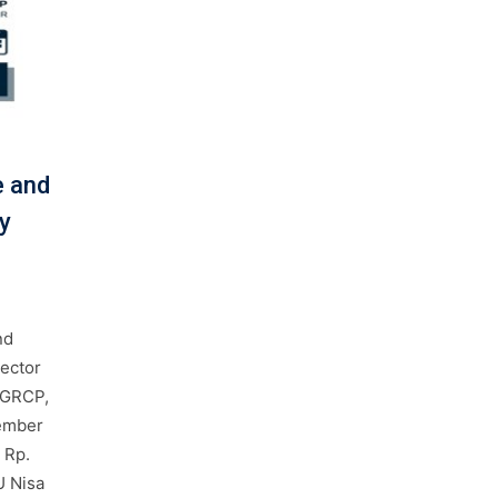
e and
y
nd
ector
CGRCP,
ember
 Rp.
U Nisa