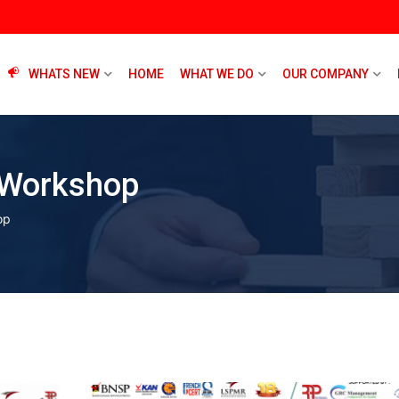
WHATS NEW
HOME
WHAT WE DO
OUR COMPANY
Workshop
op