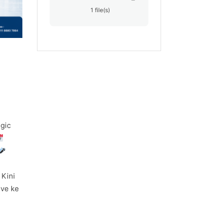
1 file(s)
egic
Kini
ive ke