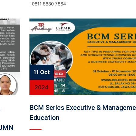
: 0811 8880 7864
11 Oct
2024
m
BCM Series Executive & Manageme
Education
BUMN