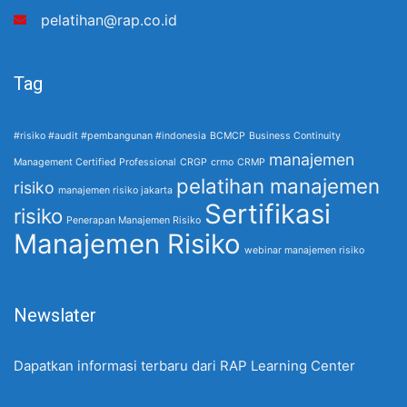
pelatihan@rap.co.id
Tag
#risiko #audit #pembangunan #indonesia
BCMCP
Business Continuity
manajemen
Management Certified Professional
CRGP
crmo
CRMP
pelatihan manajemen
risiko
manajemen risiko jakarta
Sertifikasi
risiko
Penerapan Manajemen Risiko
Manajemen Risiko
webinar manajemen risiko
Newslater
Dapatkan informasi terbaru dari RAP Learning Center