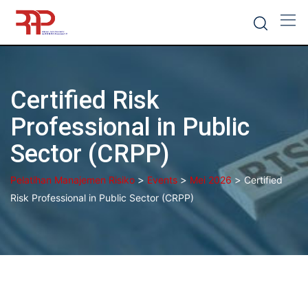
Skip
to
content
Certified Risk
Professional in Public
Sector (CRPP)
>
>
>
Pelatihan Manajemen Risiko
Events
Mei 2026
Certified
Risk Professional in Public Sector (CRPP)