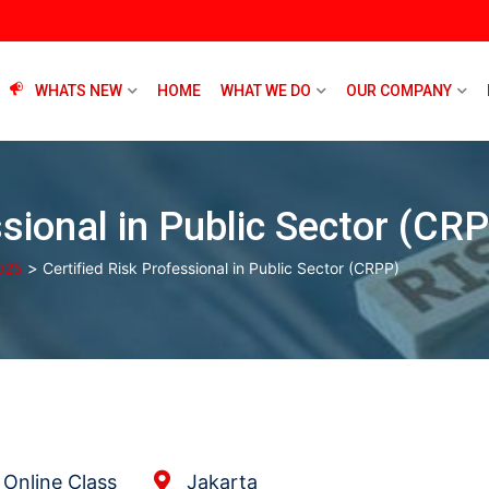
WHATS NEW
HOME
WHAT WE DO
OUR COMPANY
ssional in Public Sector (CR
>
025
Certified Risk Professional in Public Sector (CRPP)
Online Class
Jakarta