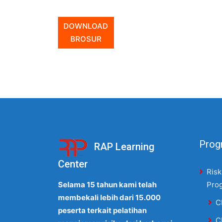
DOWNLOAD
BROSUR
Progr
RAP Learning
Center
Risk
Selama 15 tahun kami telah
Pro
membekali lebih dari 15.000
C
peserta terkait pelatihan
C