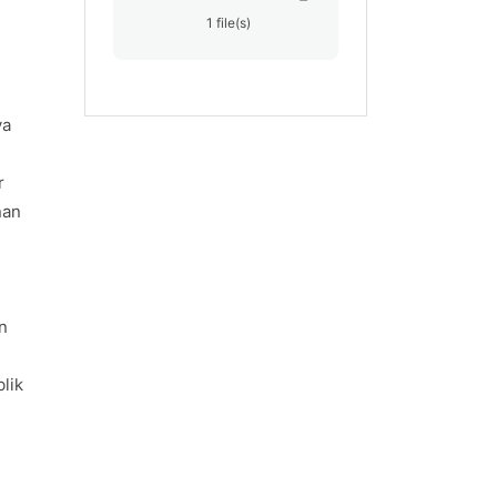
1 file(s)
ya
r
nan
n
lik