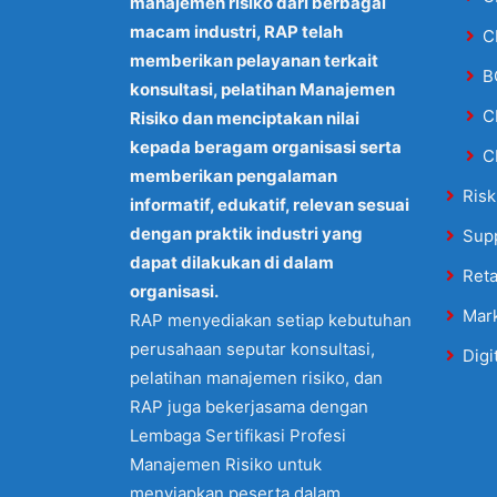
manajemen risiko dari berbagai
macam industri, RAP telah
C
memberikan pelayanan terkait
B
konsultasi, pelatihan Manajemen
C
Risiko dan menciptakan nilai
kepada beragam organisasi serta
C
memberikan pengalaman
Risk
informatif, edukatif, relevan sesuai
dengan praktik industri yang
Sup
dapat dilakukan di dalam
Reta
organisasi.
Mar
RAP menyediakan setiap kebutuhan
perusahaan seputar konsultasi,
Digi
pelatihan manajemen risiko, dan
RAP juga bekerjasama dengan
Lembaga Sertifikasi Profesi
Manajemen Risiko untuk
menyiapkan peserta dalam