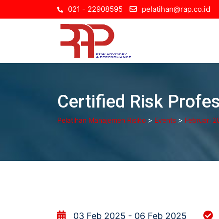
Skip
021 - 22908595
pelatihan@rap.co.id
to
content
Certified Risk Profe
>
>
Pelatihan Manajemen Risiko
Events
Februari 2
03 Feb 2025 - 06 Feb 2025