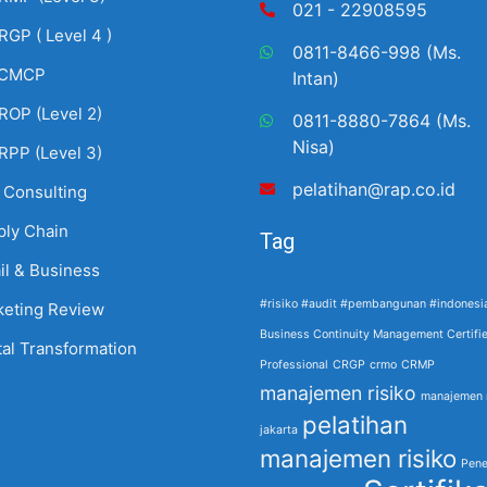
021 - 22908595
RGP ( Level 4 )
0811-8466-998 (Ms.
CMCP
Intan)
ROP (Level 2)
0811-8880-7864 (Ms.
Nisa)
RPP (Level 3)
pelatihan@rap.co.id
 Consulting
ply Chain
Tag
il & Business
#risiko #audit #pembangunan #indonesi
keting Review
Business Continuity Management Certifi
tal Transformation
Professional
CRGP
crmo
CRMP
manajemen risiko
manajemen r
pelatihan
jakarta
manajemen risiko
Pene