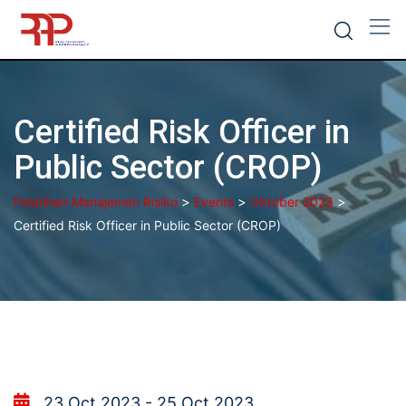
Skip
to
content
Certified Risk Officer in
Public Sector (CROP)
>
>
>
Pelatihan Manajemen Risiko
Events
Oktober 2023
Certified Risk Officer in Public Sector (CROP)
23 Oct 2023 - 25 Oct 2023