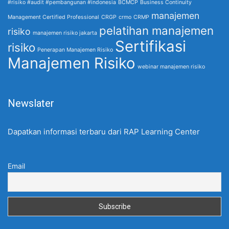
#risiko #audit #pembangunan #indonesia
BCMCP
Business Continuity
manajemen
Management Certified Professional
CRGP
crmo
CRMP
pelatihan manajemen
risiko
manajemen risiko jakarta
Sertifikasi
risiko
Penerapan Manajemen Risiko
Manajemen Risiko
webinar manajemen risiko
Newslater
Dapatkan informasi terbaru dari RAP Learning Center
Email