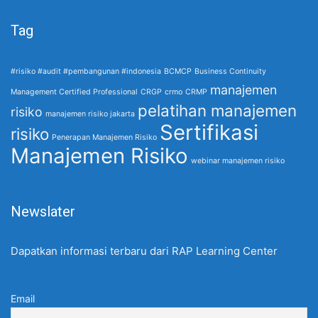
Tag
#risiko #audit #pembangunan #indonesia
BCMCP
Business Continuity
manajemen
Management Certified Professional
CRGP
crmo
CRMP
pelatihan manajemen
risiko
manajemen risiko jakarta
Sertifikasi
risiko
Penerapan Manajemen Risiko
Manajemen Risiko
webinar manajemen risiko
Newslater
Dapatkan informasi terbaru dari RAP Learning Center
Email