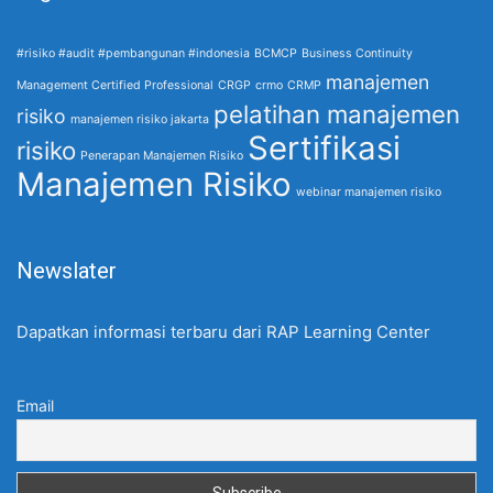
#risiko #audit #pembangunan #indonesia
BCMCP
Business Continuity
manajemen
Management Certified Professional
CRGP
crmo
CRMP
pelatihan manajemen
risiko
manajemen risiko jakarta
Sertifikasi
risiko
Penerapan Manajemen Risiko
Manajemen Risiko
webinar manajemen risiko
Newslater
Dapatkan informasi terbaru dari RAP Learning Center
Email