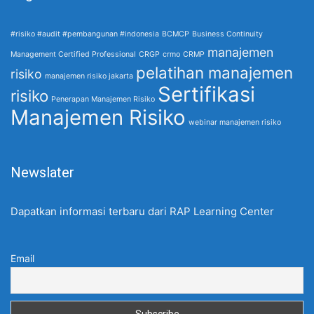
#risiko #audit #pembangunan #indonesia
BCMCP
Business Continuity
manajemen
Management Certified Professional
CRGP
crmo
CRMP
pelatihan manajemen
risiko
manajemen risiko jakarta
Sertifikasi
risiko
Penerapan Manajemen Risiko
Manajemen Risiko
webinar manajemen risiko
Newslater
Dapatkan informasi terbaru dari RAP Learning Center
Email