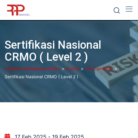
Skip
to
content
Sertifikasi Nasional
CRMO ( Level 2 )
>
>
>
Pelatihan Manajemen Risiko
Events
Februari 2025
Sertifikasi Nasional CRMO ( Level 2 )
17 Feb 2025 - 19 Feb 2025