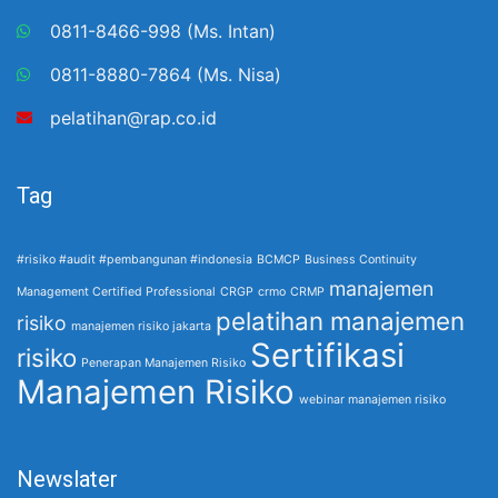
0811-8466-998 (Ms. Intan)
0811-8880-7864 (Ms. Nisa)
pelatihan@rap.co.id
Tag
#risiko #audit #pembangunan #indonesia
BCMCP
Business Continuity
manajemen
Management Certified Professional
CRGP
crmo
CRMP
pelatihan manajemen
risiko
manajemen risiko jakarta
Sertifikasi
risiko
Penerapan Manajemen Risiko
Manajemen Risiko
webinar manajemen risiko
Newslater