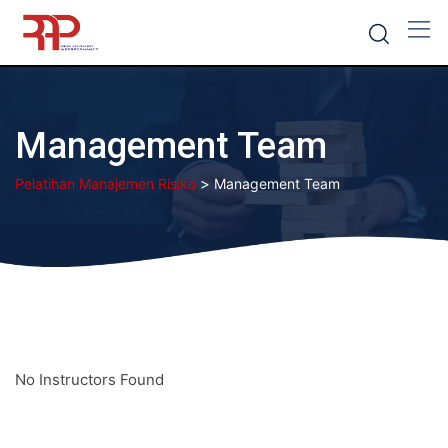
Skip
to
content
Management Team
>
Pelatihan Manajemen Risiko
Management Team
No Instructors Found