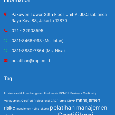
Information
Pakuwon Tower 26th Floor Unit A, Jl.Casablanca
Raya Kav. 88, Jakarta 12870
021 - 22908595
0811-8466-998 (Ms. Intan)
0811-8880-7864 (Ms. Nisa)
pelatihan@rap.co.id
Tag
#risiko #audit #pembangunan #indonesia
BCMCP
Business Continuity
manajemen
Management Certified Professional
CRGP
crmo
CRMP
pelatihan manajemen
risiko
manajemen risiko jakarta