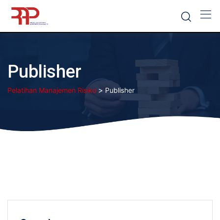
Skip
to
content
Publisher
>
Pelatihan Manajemen Risiko
Publisher