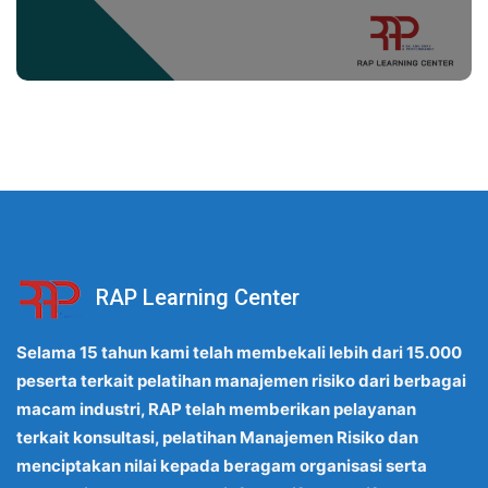
RAP Learning Center
Selama 15 tahun kami telah membekali lebih dari 15.000
peserta terkait pelatihan manajemen risiko dari berbagai
macam industri, RAP telah memberikan pelayanan
terkait konsultasi, pelatihan Manajemen Risiko dan
menciptakan nilai kepada beragam organisasi serta