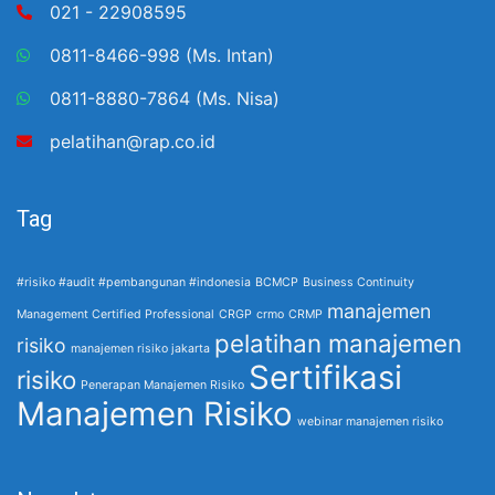
021 - 22908595
0811-8466-998 (Ms. Intan)
0811-8880-7864 (Ms. Nisa)
pelatihan@rap.co.id
Tag
#risiko #audit #pembangunan #indonesia
BCMCP
Business Continuity
manajemen
Management Certified Professional
CRGP
crmo
CRMP
pelatihan manajemen
risiko
manajemen risiko jakarta
Sertifikasi
risiko
Penerapan Manajemen Risiko
Manajemen Risiko
webinar manajemen risiko