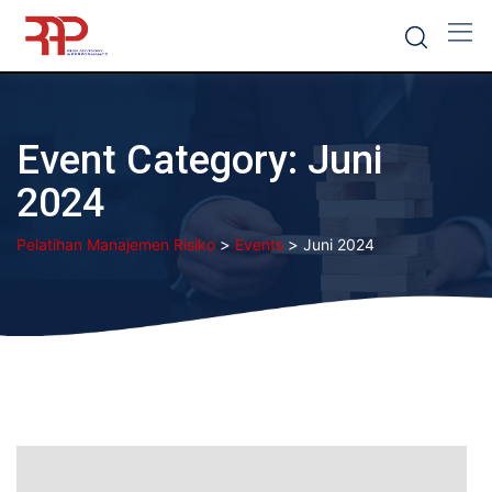
Skip
to
content
Event Category:
Juni
2024
>
>
Pelatihan Manajemen Risiko
Events
Juni 2024