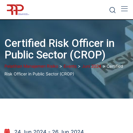
Skip
to
content
Certified Risk Officer in
Public Sector (CROP)
>
>
>
Pelatihan Manajemen Risiko
Events
Juni 2024
Certified
Risk Officer in Public Sector (CROP)
24 Jun 2024 - 26 Jun 2024