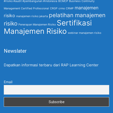
#risiko #audit #pembangunan #indonesia
BCMCP
Business Continuity
manajemen
Management Certified Professional
CRGP
crmo
CRMP
pelatihan manajemen
risiko
manajemen risiko jakarta
Sertifikasi
risiko
Penerapan Manajemen Risiko
Manajemen Risiko
webinar manajemen risiko
Newslater
Dapatkan informasi terbaru dari RAP Learning Center
Email