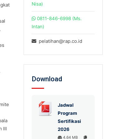
Nisa)
gkat
0811-846-6998 (Ms.
sal
Intan)
,
pelatihan@rap.co.id
es
/
Download
mite
Jadwal
Program
pala
Sertifikasi
 III
2026
4.64 MB