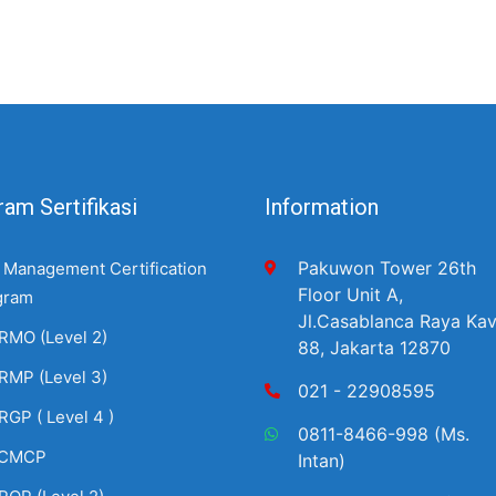
am Sertifikasi
Information
Pakuwon Tower 26th
 Management Certification
Floor Unit A,
gram
Jl.Casablanca Raya Kav
RMO (Level 2)
88, Jakarta 12870
RMP (Level 3)
021 - 22908595
RGP ( Level 4 )
0811-8466-998 (Ms.
CMCP
Intan)