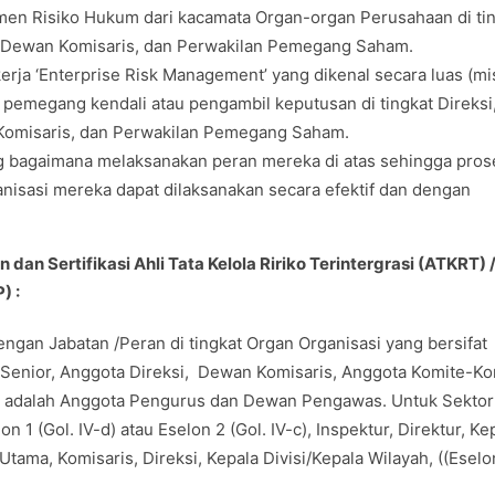
n Risiko Hukum dari kacamata Organ-organ Perusahaan di tin
e Dewan Komisaris, dan Perwakilan Pemegang Saham.
ja ‘Enterprise Risk Management’ yang dikenal secara luas (mi
pemegang kendali atau pengambil keputusan di tingkat Direksi
Komisaris, dan Perwakilan Pemegang Saham.
 bagaimana melaksanakan peran mereka di atas sehingga pros
nisasi mereka dapat dilaksanakan secara efektif dan dengan
dan Sertifikasi Ahli Tata Kelola Ririko Terintergrasi (ATKRT) 
) :
engan Jabatan /Peran di tingkat Organ Organisasi yang bersifat
r Senior, Anggota Direksi, Dewan Komisaris, Anggota Komite-Ko
ba adalah Anggota Pengurus dan Dewan Pengawas. Untuk Sektor
 1 (Gol. IV-d) atau Eselon 2 (Gol. IV-c), Inspektur, Direktur, Ke
ama, Komisaris, Direksi, Kepala Divisi/Kepala Wilayah, ((Eselon