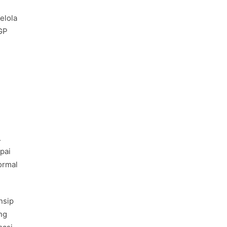
elola
RGP
.
pai
ormal
nsip
ng