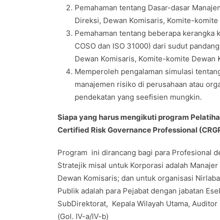
Pemahaman tentang Dasar-dasar Manajeme
Direksi, Dewan Komisaris, Komite-komit
Pemahaman tentang beberapa kerangka ker
COSO dan ISO 31000) dari sudut pandang 
Dewan Komisaris, Komite-komite Dewan 
Memperoleh pengalaman simulasi tentang
manajemen risiko di perusahaan atau orga
pendekatan yang seefisien mungkin.
Siapa yang harus mengikuti program Pelatihan 
Certified Risk Governance Professional (CRGP
Program ini dirancang bagi para Profesional d
Stratejik misal untuk Korporasi adalah Manaje
Dewan Komisaris; dan untuk organisasi Nirla
Publik adalah para Pejabat dengan jabatan Eselon
SubDirektorat, Kepala Wilayah Utama, Auditor Ut
(Gol. IV-a/IV-b)