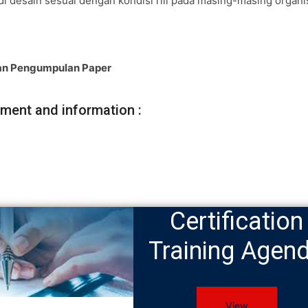
di desain sesuai dengan kondisi riil pada masing-masing organi
) dan Pengumpulan Paper
ement and information :
Certification
Training Agen
View