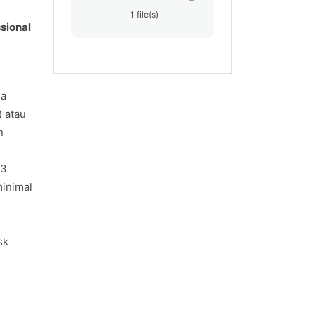
1 file(s)
ssional
la
) atau
n
D3
minimal
sk