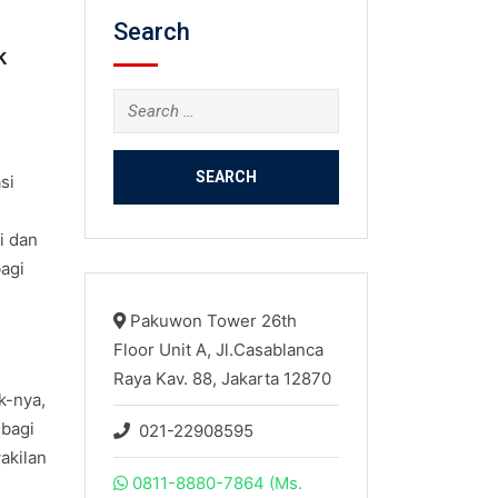
Search
k
Search
for:
si
i dan
bagi
Pakuwon Tower 26th
Floor Unit A, Jl.Casablanca
Raya Kav. 88, Jakarta 12870
k-nya,
 bagi
021-22908595
akilan
0811-8880-7864 (Ms.